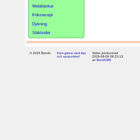
Webblänkar
Köksrecept
Dykning
Släktsidor
© 2026 Bends
Kom gärna med tips
Sidan producerad
och synpunkter!
2026-08-09 08:23:13
av
BendCMS