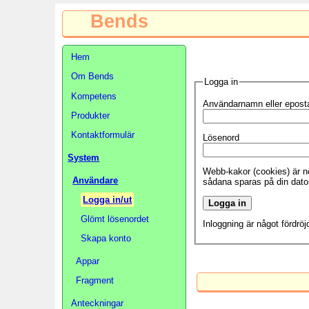
Bends
Hem
Om Bends
Logga in
Kompetens
Användarnamn eller epost
Produkter
Kontaktformulär
Lösenord
System
Webb-kakor (cookies) är nö
Användare
sådana sparas på din dato
Logga in/ut
Glömt lösenordet
Inloggning är något fördrö
Skapa konto
Appar
Fragment
Anteckningar