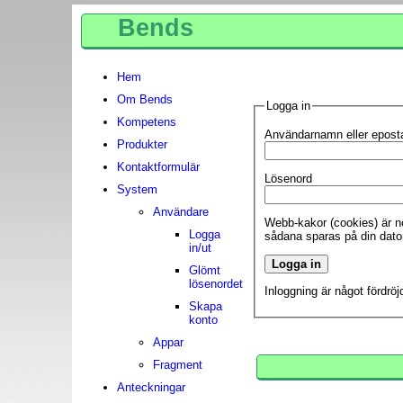
Bends
Hem
Om Bends
Logga in
Kompetens
Användarnamn eller epost
Produkter
Kontaktformulär
Lösenord
System
Användare
Webb-kakor (cookies) är nö
Logga
sådana sparas på din dato
in/ut
Glömt
lösenordet
Inloggning är något fördrö
Skapa
konto
Appar
Fragment
Anteckningar