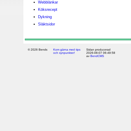
Webblänkar
Köksrecept
Dykning
Släktsidor
© 2026 Bends
Kom gärna med tips
Sidan producerad
och synpunkter!
2026-08-07 06:49:58
av
BendCMS