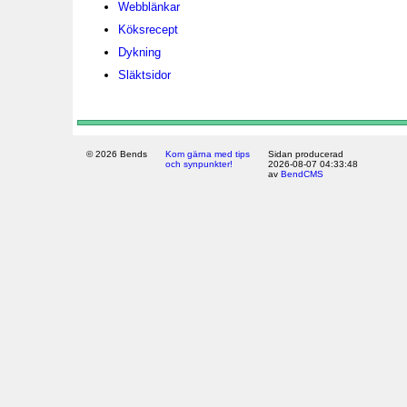
Webblänkar
Köksrecept
Dykning
Släktsidor
© 2026 Bends
Kom gärna med tips
Sidan producerad
och synpunkter!
2026-08-07 04:33:48
av
BendCMS