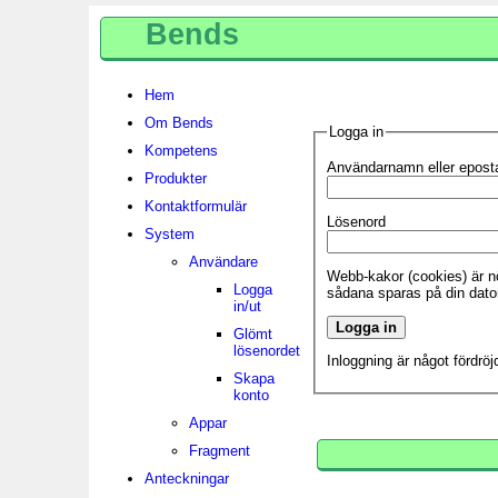
Bends
Hem
Om Bends
Logga in
Kompetens
Användarnamn eller epost
Produkter
Kontaktformulär
Lösenord
System
Användare
Webb-kakor (cookies) är nö
Logga
sådana sparas på din dato
in/ut
Glömt
lösenordet
Inloggning är något fördrö
Skapa
konto
Appar
Fragment
Anteckningar