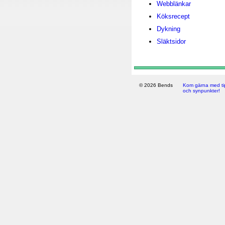
Webblänkar
Köksrecept
Dykning
Släktsidor
© 2026 Bends
Kom gärna med ti
och synpunkter!