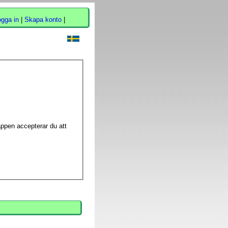
ogga in
|
Skapa konto
|
appen accepterar du att