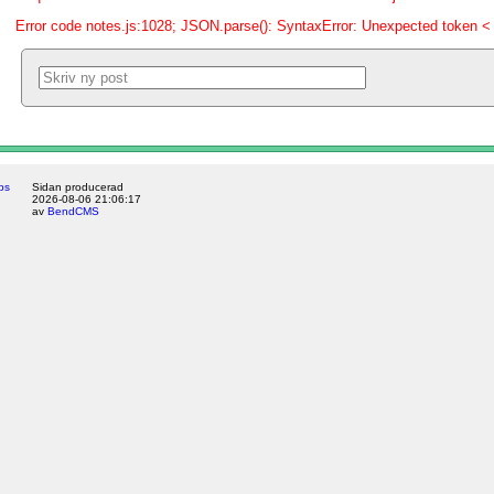
Error code notes.js:1028; JSON.parse(): SyntaxError: Unexpected token < 
ps
Sidan producerad
2026-08-06 21:06:17
av
BendCMS