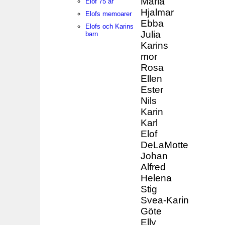
Maria
Elof 75 år
Hjalmar
Elofs memoarer
Ebba
Elofs och Karins
Julia
barn
Karins
mor
Rosa
Ellen
Ester
Nils
Karin
Karl
Elof
DeLaMotte
Johan
Alfred
Helena
Stig
Svea-Karin
Göte
Elly