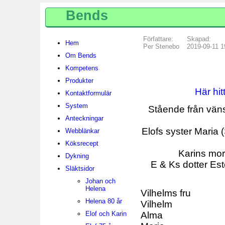
Bends
Författare:
Skapad:
Hem
Per Stenebo
2019-09-11 1
Om Bends
Kompetens
Produkter
Här hitt
Kontaktformulär
System
Stående från vänst
Anteckningar
Elofs syster Maria 
Webblänkar
Köksrecept
Karins mor
Dykning
E & Ks dotter Est
Släktsidor
Johan och
Helena
Vilhelms fru
Helena 80 år
Vilhelm
Elof och Karin
Alma