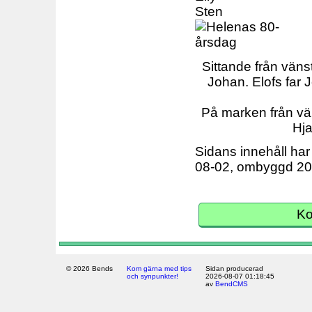
Sten
Sittande från vänst
Johan. Elofs far 
På marken från vän
Hja
Sidans innehåll har 
08-02, ombyggd 20
Ko
© 2026 Bends
Kom gärna med tips
Sidan producerad
och synpunkter!
2026-08-07 01:18:45
av
BendCMS