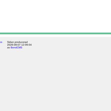
ps
Sidan producerad
2026-08-07 12:06:04
av
BendCMS