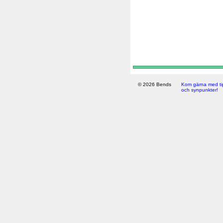
© 2026 Bends
Kom gärna med ti
och synpunkter!