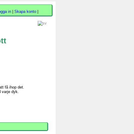
ogga in
|
Skapa konto
|
tt
tt få ihop det.
d varje dyk.