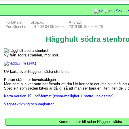
|
Sök
|
L
Författare:
Skapad:
Ändrad:
Per Stenebo
2019-09-04 05:55:08
2019-09-15 08:03:26
Hägghult södra stenbro
Vy från södra stranden, mot norr.
UV-karta över Hägghult södra stenbrott
Kartan stämmer huvudsakligen.
Men som alla vet som har försökt att rita UV-kartor är det inte alltid så lätt a
Speciellt som sikten bitvis är dålig, så att man ser bara en liten liten del vi
Karta version 19 i pdf-format (zoom-möjlighet + bättre upplösning)
Vägbeskrivning och vägkartor
Kommentarer till sidan Hägghult södra