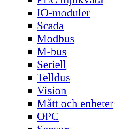
IO-moduler
Scada
Modbus
M-bus
Seriell
Telldus
Vision
Mått och enheter
OPC