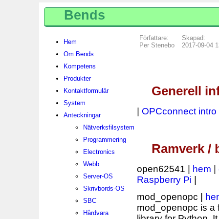
Bends
Författare:
Skapad:
Hem
Per Stenebo
2017-09-04 1
Om Bends
Kompetens
Produkter
Generell in
Kontaktformulär
System
|
OPCconnect intro
Anteckningar
Nätverksfilsystem
Programmering
Ramverk / b
Electronics
Webb
open62541 |
hem
|
Server-OS
Raspberry Pi
|
Skrivbords-OS
mod_openopc |
he
SBC
mod_openopc is a f
Hårdvara
library for Python. 