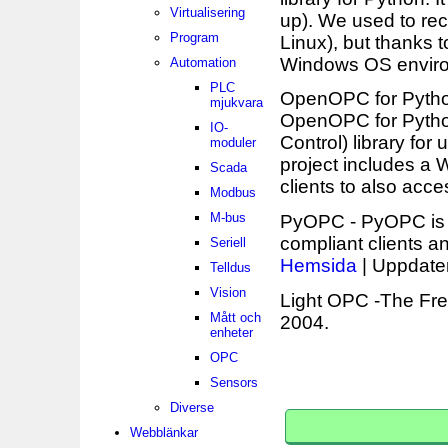
Virtualisering
up). We used to re
Program
Linux), but thanks 
Windows OS environ
Automation
PLC
OpenOPC for Pyth
mjukvara
OpenOPC for Pytho
IO-
Control) library fo
moduler
project includes a
Scada
clients to also acc
Modbus
M-bus
PyOPC - PyOPC is 
compliant clients a
Seriell
Hemsida
| Uppdate
Telldus
Vision
Light OPC -The Fre
Mått och
2004.
enheter
OPC
Sensors
Diverse
Webblänkar