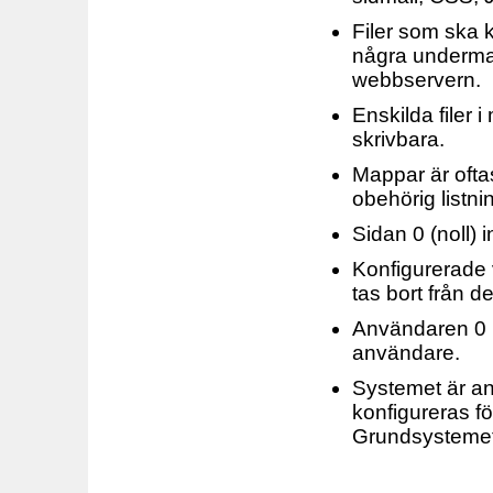
Filer som ska 
några underma
webbservern.
Enskilda filer i
skrivbara.
Mappar är ofta
obehörig listni
Sidan 0 (noll) 
Konfigurerade
tas bort från d
Användaren 0 (
användare.
Systemet är an
konfigureras för
Grundsystemet i