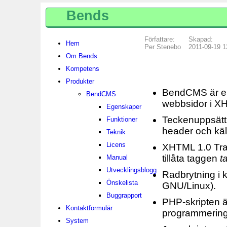
Bends
Författare:
Skapad:
Hem
Per Stenebo
2011-09-19 1
Om Bends
Kompetens
Produkter
BendCMS är en
BendCMS
webbsidor i X
Egenskaper
Teckenuppsättn
Funktioner
header och käll
Teknik
Licens
XHTML 1.0 Tran
tillåta taggen
t
Manual
Utvecklingsblogg
Radbrytning i k
Önskelista
GNU/Linux).
Buggrapport
PHP-skripten ä
Kontaktformulär
programmering
System