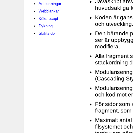
Javaskript anv
Anteckningar
huvudsakliga f
Webblänkar
Koden är gansk
Köksrecept
och utveckling
Dykning
Den bärande pri
Släktsidor
ser är uppbyggt
modifiera.
Alla fragment s
stackordning d
Modulariserin
(Cascading Sty
Modularisering
och kod mot en
För sidor som s
fragment, som 
Maximalt antal
filsystemet o