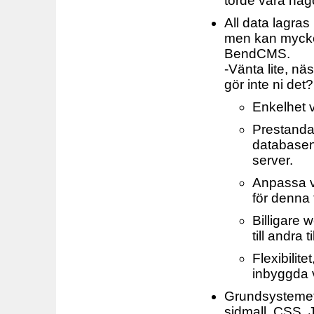
torde vara någo
All data lagras
men kan mycket
BendCMS.
-Vänta lite, nä
gör inte ni det?
Enkelhet vi
Prestanda,
databasen
server.
Anpassa ve
för denna 
Billigare 
till andra 
Flexibilit
inbyggda 
Grundsystemet a
sidmall, CSS, J