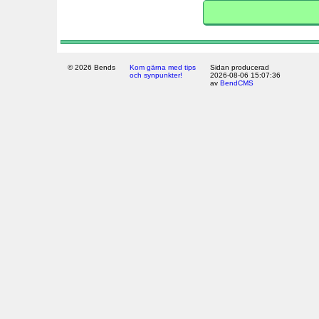
© 2026 Bends
Kom gärna med tips
Sidan producerad
och synpunkter!
2026-08-06 15:07:36
av
BendCMS