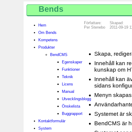
Bends
Författare:
Skapad:
Hem
Per Stenebo
2011-09-19 1
Om Bends
Kompetens
Produkter
Skapa, redigera
BendCMS
Egenskaper
Innehåll kan r
kunskap om H
Funktioner
Teknik
Innehåll kan ä
Licens
sidans konfigur
Manual
Menyn skapas a
Utvecklingsblogg
Användarhante
Önskelista
Systemet är sk
Buggrapport
Kontaktformulär
BendCMS är hel
System