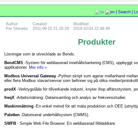
|
Search
|
Lo
Author:
Created:
Modified:
Per Stenebo
2011-09-15 21:29:29
2019-10-04 22:48:49
Produkter
Lösningar som är utvecklade av Bends:
BendCMS
-System för webbaserad innehållshantering (CMS), uppbyggt so
applikationer.
Mer info »
Modbus Universal Gateway
-Python skript som agerar mellanhand mella
eller flera Modbus slavar/servrar som befinner sig på olika medier/protokoll
prodX
-Verktygslåda för tillverkande industri, knyter ihop affärsstystem, 
freqX
-Arbetsmätning: Datainsamling och analys av frekvensstudier.
Maskinmätning
-En enkel metod för att mäta produktion och OEE (utnyttj
Paletten
-Datoriserat underhållsystem (CMMS).
SWFB
- Simple Web File Browser. En webbaserad filbläddrare.