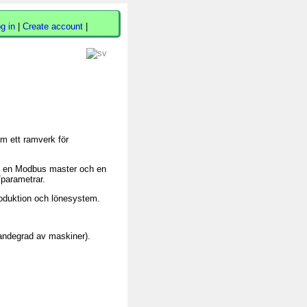
g in
|
Create account
|
m ett ramverk för
n en Modbus master och en
/parametrar.
produktion och lönesystem.
andegrad av maskiner).