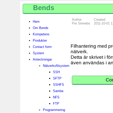
Bends
Author:
Created:
Hem
Per Stenebo
2011-10-01 1
Om Bends
Kompetens
Produkter
Filhantering med pro
Contact form
nätverk.
System
Detta är skrivet i 
Anteckningar
även användas i 
Nätverksfilsystem
SSH
SFTP
Com
SSHFS
Samba
NFS
FTP
Programmering