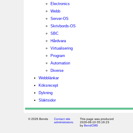
Electronics
Webb
Server-OS
Skrivbords-OS
SBC
Hårdvara
Virtualisering
Program
Automation
Diverse
Webblänkar
Köksrecept
Dykning
Släktsidor
© 2026 Bends
Contact site
This page was produced
administrators.
2026-08-10 05:16:23
by
BendCMS