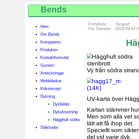
Bends
Författare:
Skapad:
Hem
Per Stenebo
2019-09-04 0
Om Bends
Hä
Kompetens
Produkter
Kontaktformulär
System
Vy från södra stran
Anteckningar
Webblänkar
Köksrecept
Dykning
UV-karta över Häggh
Dykbilder
Kartan stämmer hu
Dykutrustning
Men som alla vet som
Hägghult södra
lätt att få ihop det.
Släktsidor
Speciellt som sikten 
del vid varje dyk.