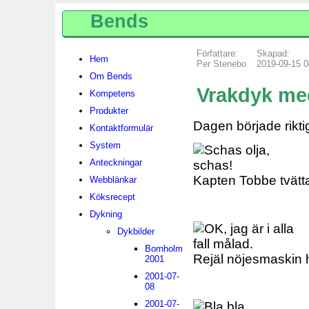
Bends
Författare:
Skapad:
Hem
Per Stenebo
2019-09-15 0
Om Bends
Vrakdyk med
Kompetens
Produkter
Dagen började riktig
Kontaktformulär
System
Anteckningar
Kapten Tobbe tvättar
Webblänkar
Köksrecept
Dykning
Dykbilder
Bornholm
Rejäl nöjesmaskin 
2001
2001-07-
08
2001-07-