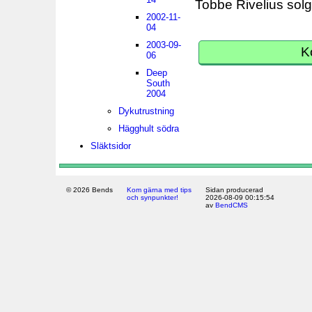
Tobbe Rivelius solg
2002-11-
04
2003-09-
K
06
Deep
South
2004
Dykutrustning
Hägghult södra
Släktsidor
© 2026 Bends
Kom gärna med tips
Sidan producerad
och synpunkter!
2026-08-09 00:15:54
av
BendCMS