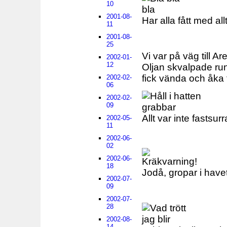
10
2001-08-
Har alla fått med all
11
2001-08-
25
Vi var på väg till A
2002-01-
12
Oljan skvalpade runt
fick vända och åka ti
2002-02-
06
2002-02-
09
Allt var inte fastsurra
2002-05-
11
2002-06-
02
2002-06-
18
Jodå, gropar i havet
2002-07-
09
2002-07-
28
2002-08-
14