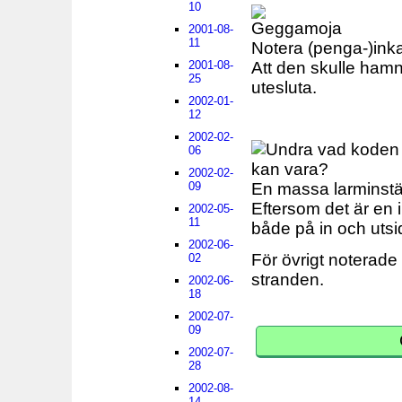
10
2001-08-
11
Notera (penga-)inka
Att den skulle hamn
2001-08-
25
utesluta.
2002-01-
12
2002-02-
06
2002-02-
09
En massa larminstäl
Eftersom det är en
2002-05-
11
både på in och utsi
2002-06-
För övrigt noterade 
02
stranden.
2002-06-
18
2002-07-
09
2002-07-
28
2002-08-
14