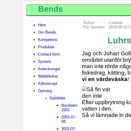
Bends
Author:
Created:
Hem
Per Stenebo
2019-09-15 0
Om Bends
Luhrs
Kompetens
Produkter
Jag och Johan Gol
Contact form
området utanför bry
System
man inte rörde något
Anteckningar
fiskedrag, kätting, 
Webblänkar
vi en värdeväska
!
Köksrecept
Dykning
Dykbilder
Efter uppbrytning ku
Bornholm
vatten i den.
2001
Så vi lämnade in den
2001-07-
08
2001-07-