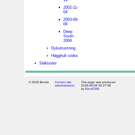
2002-11-
04
2003-09-
06
Deep
South
2004
Dykutrustning
Hägghult södra
Släktsidor
© 2026 Bends
Contact site
This page was produced
administrators.
2026-08-08 04:37:58
by
BendCMS