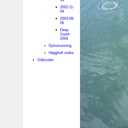
2002-11-
04
2003-09-
06
Deep
South
2004
Dykutrustning
Hägghult södra
Släktsidor