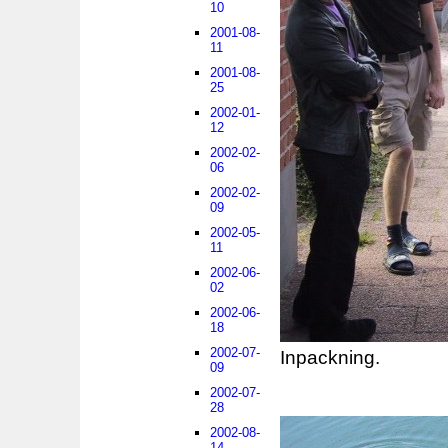
10
2001-08-
11
2001-08-
25
2002-01-
12
2002-02-
06
2002-02-
09
2002-05-
11
2002-06-
02
2002-06-
18
2002-07-
Inpackning.
09
2002-07-
28
2002-08-
14