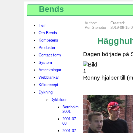
Bends
Author:
Created:
Hem
Per Stenebo
2019-09-15 0
Om Bends
Hägghult
Kompetens
Produkter
Dagen började på S
Contact form
System
Anteckningar
Ronny hjälper till (
Webblänkar
Köksrecept
Dykning
Dykbilder
Bornholm
2001
2001-07-
08
2001-07-