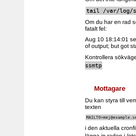
tail /var/log/
Om du har en rad so
fatalt fel:
Aug 10 18:14:01 se
of output; but got s
Kontrollera sökväge
ssmtp
Mottagare
Du kan styra till ve
texten
MAILTO=mej@example.s
i den aktuella cronf
lägga in raden i /et