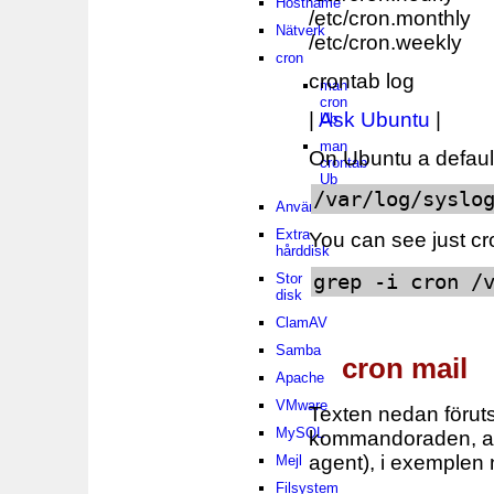
Hostname
/etc/cron.monthly
Nätverk
/etc/cron.weekly
cron
crontab log
man
cron
|
Ask Ubuntu
|
Ub
man
On Ubuntu a default 
crontab
Ub
/var/log/syslo
Användare
Extra
You can see just cro
hårddisk
grep -i cron /
Stor
disk
ClamAV
Samba
cron mail
Apache
VMware
Texten nedan föruts
MySQL
kommandoraden, all
agent), i exemple
Mejl
Filsystem