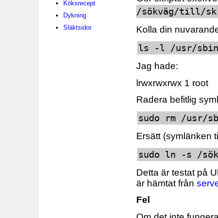
Köksrecept
/sökväg/till/sk
Dykning
Släktsidor
Kolla din nuvarand
ls -l /usr/sbi
Jag hade:
lrwxrwxrwx 1 roo
Radera befitlig sym
sudo rm /usr/s
Ersätt (symlänken ti
sudo ln -s /sö
Detta är testat på
är hämtat från
serve
Fel
Om det inte fungerar