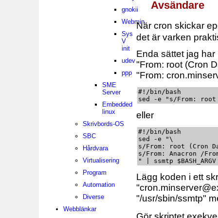
Avsändare
gnokii
Webmin
När cron skickar e
Sys
det är varken prakti
V
init
Enda sättet jag har 
udev
"From: root (Cron
ppp
"From: cron.minser
SME
#!/bin/bash

Server
sed -e "s/From: root
Embedded
linux
eller
Skrivbords-OS
#!/bin/bash

SBC
sed -e "\

s/From: root (Cron D
Hårdvara
s/From: Anacron /From
Virtualisering
" | ssmtp $BASH_ARGV
Program
Lägg koden i ett skr
Automation
"cron.minserver@e
"/usr/sbin/ssmtp" m
Diverse
Webblänkar
Gör skriptet exekve