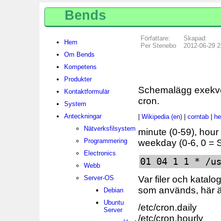
Bends
Författare:
Skapad:
Hem
Per Stenebo
2012-06-29 2
Om Bends
Kompetens
Produkter
Schemalägg exekve
Kontaktformulär
cron.
System
Anteckningar
|
Wikipedia (en)
|
corntab
|
he
Nätverksfilsystem
minute (0-59), hour 
Programmering
weekday (0-6, 0 =
Electronics
01 04 1 1 * /u
Webb
Server-OS
Var filer och katalog
som används, här ä
Debian
Ubuntu
/etc/cron.daily
Server
/etc/cron.hourly