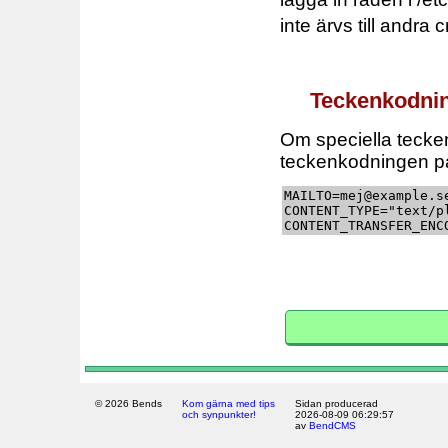
inte ärvs till andra 
Teckenkodni
Om speciella tecken,
teckenkodningen p
MAILTO=mej@example.se
CONTENT_TYPE="text/pl
© 2026 Bends
Kom gärna med tips
Sidan producerad
och synpunkter!
2026-08-09 06:29:57
av
BendCMS