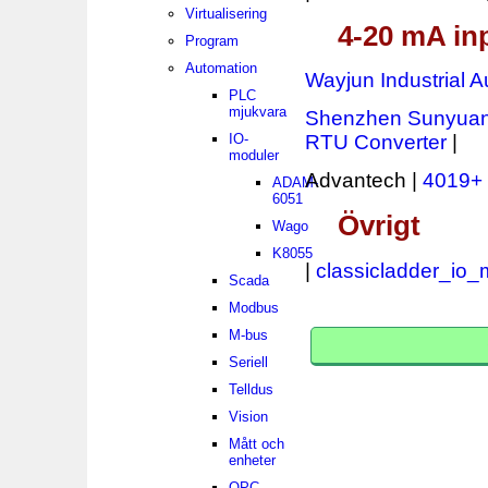
Virtualisering
4-20 mA in
Program
Automation
Wayjun Industrial 
PLC
mjukvara
Shenzhen Sunyuan
IO-
RTU Converter
|
moduler
Advantech |
4019+
ADAM-
6051
Övrigt
Wago
K8055
|
classicladder_io
Scada
Modbus
M-bus
Seriell
Telldus
Vision
Mått och
enheter
OPC