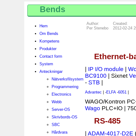
Bends
Author:
Created:
Hem
Per Stenebo
2012-02-24 2
Om Bends
Kompetens
Produkter
Ethernet-b
Contact form
System
|
IP I/O module
|
Wo
Anteckningar
BC9100
| Sixnet
Ve
Nätverksfilsystem
-
STB
|
Programmering
Advantec
| -
ELFA
-
6051
|
Electronics
WAGO/Kontron PC
Webb
Wago
PLC+IO | 750-
Server-OS
Skrivbords-OS
RS-485
SBC
Hårdvara
|
ADAM-4017-D2E
(